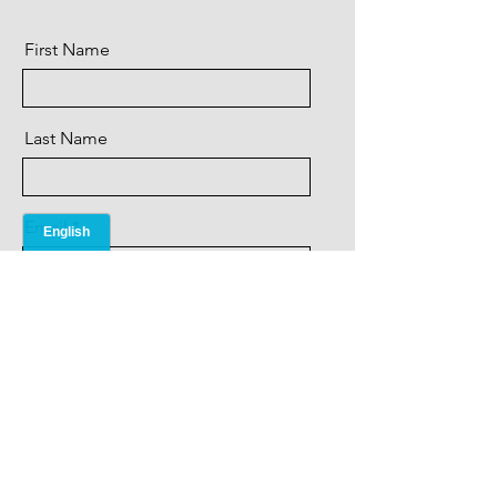
First Name
Last Name
Email
Message
Send